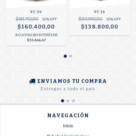
VC 30
VC 10
$181.752,00
$153.992,00
12
% OFF
10
% OFF
$160.400,00
$138.800,00
3
CUOTAS SIN INTERÉS DE
$53.466,67
ENVIAMOS TU COMPRA
Entregas a todo el país
NAVEGACIÓN
Inicio