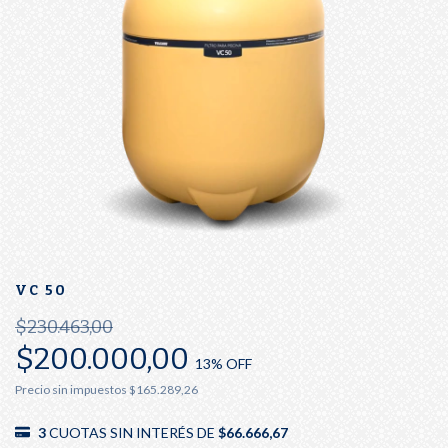
VC 50
$230.463,00
$200.000,00
13
% OFF
Precio sin impuestos
$165.289,26
3
CUOTAS SIN INTERÉS DE
$66.666,67